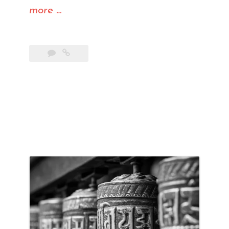
« Nalmaste
more
…
! »