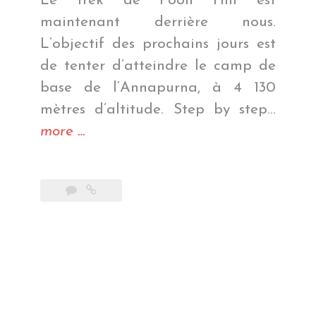
Le trek de Poon Hill est
maintenant derrière nous.
L’objectif des prochains jours est
de tenter d’atteindre le camp de
base de l’Annapurna, à 4 130
mètres d’altitude. Step by step…
« Annapurna
more
…
Base
Camp »