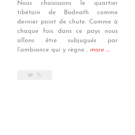
Nous choisissons le quartier
tibétain de Bodnath comme
dernier point de chute. Comme à
chaque fois dans ce pays nous
allons être subjugués par
« Les
l’ambiance qui y règne…
more
…
vrais
derniers
pas
de
notre
vie
nomade »