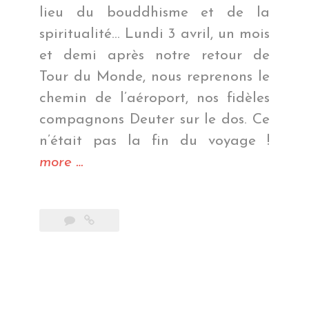
lieu du bouddhisme et de la
spiritualité… Lundi 3 avril, un mois
et demi après notre retour de
Tour du Monde, nous reprenons le
chemin de l’aéroport, nos fidèles
compagnons Deuter sur le dos. Ce
n’était pas la fin du voyage !
« Om
more
…
mani
padme
hum »