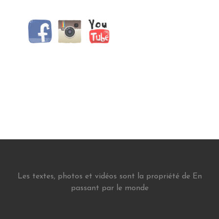
Les textes, photos et vidéos sont la propriété de En
passant par le monde