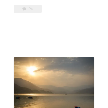
Poon
Hill »