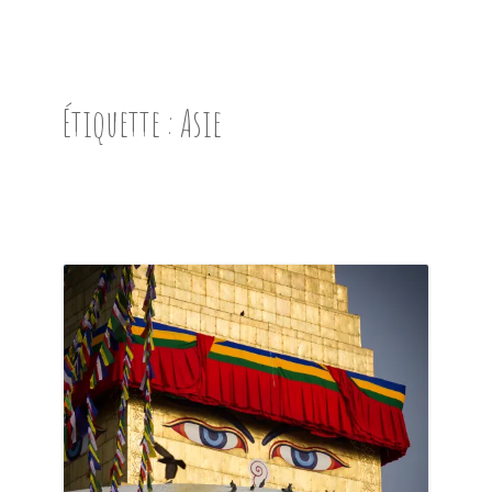
ACCUEIL
PRÉSENTATION
Étiquette :
Asie
AVANT DE PARTIR
CARNET DE ROUTE
EN IMAGES
NOS BONNES ADRESSES