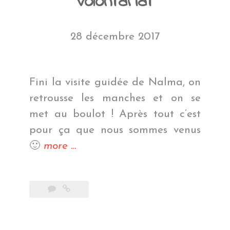
volontariat
28 décembre 2017
Fini la visite guidée de Nalma, on
retrousse les manches et on se
met au boulot ! Après tout c’est
pour ça que nous sommes venus
« Nalmaste,
🙂
more
…
le
volontariat »