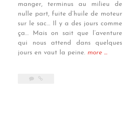
manger, terminus au milieu de
nulle part, fuite d’huile de moteur
sur le sac… Il y a des jours comme
ça… Mais on sait que l’aventure
qui nous attend dans quelques
« Au
jours en vaut la peine.
more
…
bord
du
lac
Phewa »