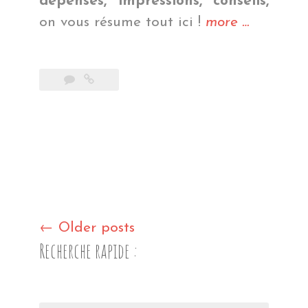
dépenses, impressions, conseils,
« Bilan
on vous résume tout ici !
more
…
Japon »
Posts
←
Older posts
Recherche rapide :
navigation