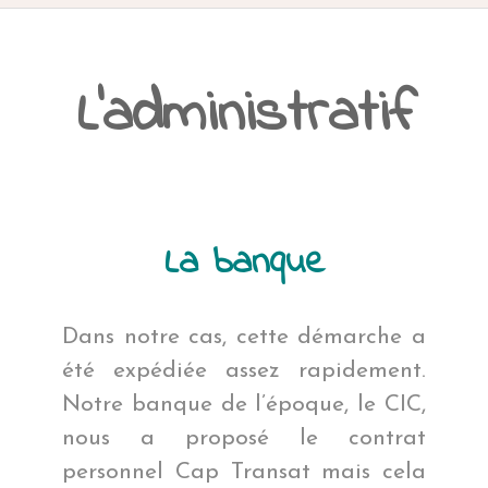
ACCUEIL
L’administratif
PRÉSENTATION
AVANT DE PARTIR
CARNET DE ROUTE
La banque
EN IMAGES
Dans notre cas, cette démarche a
NOS BONNES ADRESSES
été expédiée assez rapidement.
Notre banque de l’époque, le CIC,
nous a proposé le contrat
personnel Cap Transat mais cela