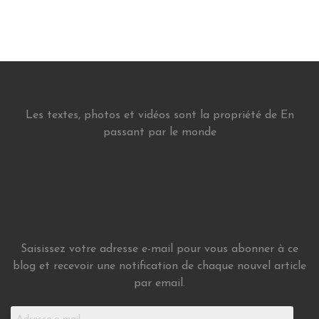
Les textes, photos et vidéos sont la propriété de En
passant par le monde
Saisissez votre adresse e-mail pour vous abonner à ce
blog et recevoir une notification de chaque nouvel article
par email.
Adresse