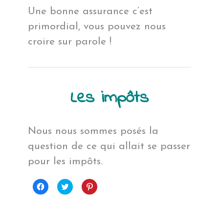
Une bonne assurance c’est
primordial, vous pouvez nous
croire sur parole !
Les impôts
Nous nous sommes posés la
question de ce qui allait se passer
pour les impôts.
Cliquez
Cliquez
Cliquez
pour
pour
pour
partager
partager
partager
sur
sur
sur
Facebook(ouvre
Twitter(ouvre
Pinterest(ouvre
dans
dans
dans