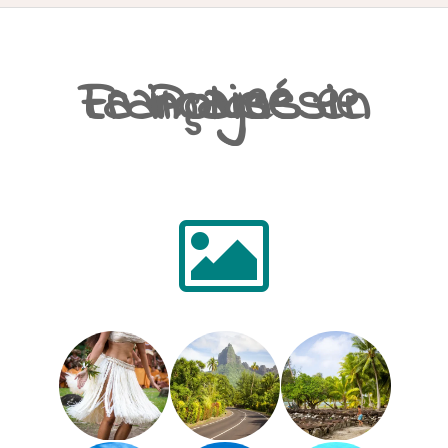
ACCUEIL
La Polynésie Française en images
PRÉSENTATION
AVANT DE PARTIR
CARNET DE ROUTE
EN IMAGES
NOS BONNES ADRESSES