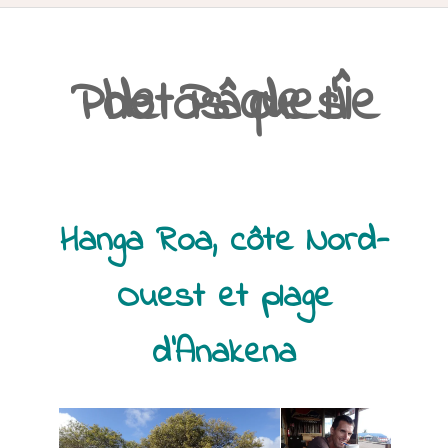
ACCUEIL
Photos de l’Île de Pâques
PRÉSENTATION
AVANT DE PARTIR
CARNET DE ROUTE
Hanga Roa, côte Nord-
EN IMAGES
Ouest et plage
NOS BONNES ADRESSES
d’Anakena