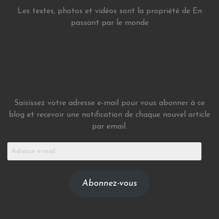
Les textes, photos et vidéos sont la propriété de En
passant par le monde
Saisissez votre adresse e-mail pour vous abonner à ce
blog et recevoir une notification de chaque nouvel article
par email.
Adresse
e-
mail
Abonnez-vous