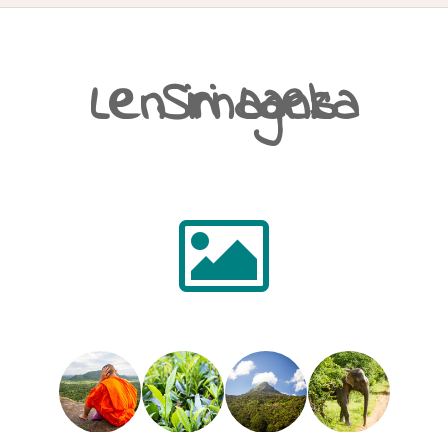
ACCUEIL
Le Sri Lanka en images
PRÉSENTATION
AVANT DE PARTIR
CARNET DE ROUTE
EN IMAGES
NOS BONNES ADRESSES