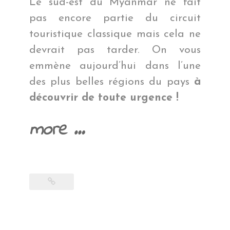
Le sud-est du Myanmar ne fait
pas encore partie du circuit
touristique classique mais cela ne
devrait pas tarder. On vous
emmène aujourd’hui dans l’une
des plus belles régions du pays
à
découvrir de toute urgence !
« La
more
…
douceur
du
sud »