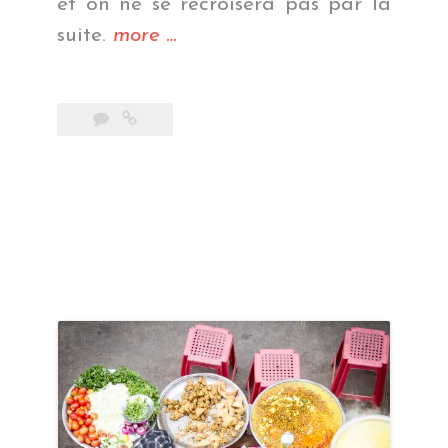
et on ne se recroisera pas par la
« Sur
suite.
more
…
les
chemins
de
la
gentillesse »