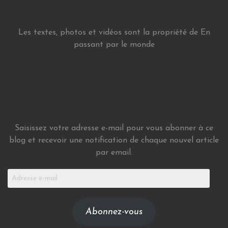
Les textes, photos et vidéos sont la propriété de En
passant par le monde
Saisissez votre adresse e-mail pour vous abonner à ce
blog et recevoir une notification de chaque nouvel article
par email.
Adresse
e-
mail
Abonnez-vous