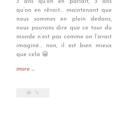
3 ans qu’on en parlait, 3 ans
qu’on en rêvait… maintenant que
nous sommes en plein dedans,
nous pouvons dire que ce tour du
monde n’est pas comme on l’avait
imaginé… non, il est bien mieux
que cela 😀
« Retour
more
…
sur
nos
100
premiers
jours
de