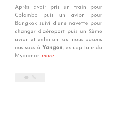
Après avoir pris un train pour
Colombo puis un avion pour
Bangkok suivi d’une navette pour
changer d’aéroport puis un 2ème
avion et enfin un taxi nous posons
nos sacs à
Yangon
, ex capitale du
« Quand
Myanmar.
more
…
on
arrive
en
ville… »