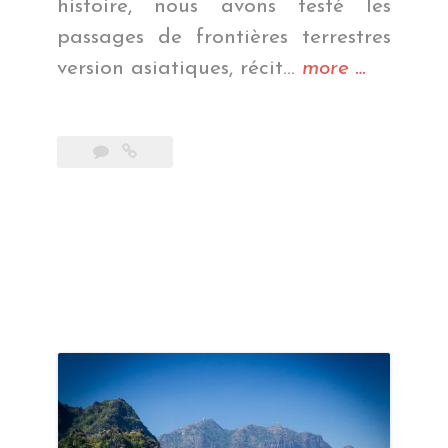
histoire, nous avons testé les
passages de frontières terrestres
« Du
version asiatiques, récit…
more
…
Myanmar
au
Laos »