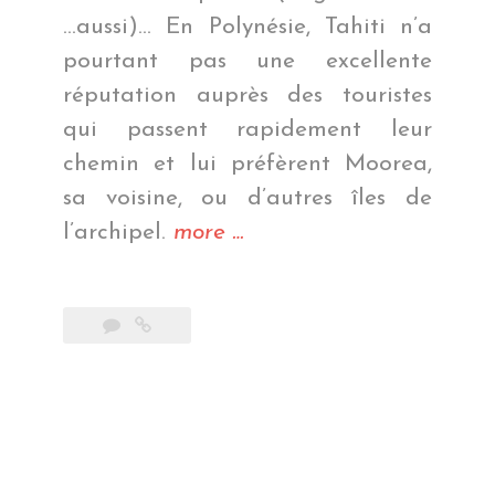
…aussi)… En Polynésie, Tahiti n’a
pourtant pas une excellente
réputation auprès des touristes
qui passent rapidement leur
chemin et lui préfèrent Moorea,
sa voisine, ou d’autres îles de
« Au
l’archipel.
more
…
pays
des
vahinés »