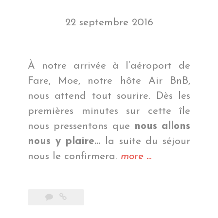
22 septembre 2016
À notre arrivée à l’aéroport de
Fare, Moe, notre hôte Air BnB,
nous attend tout sourire. Dès les
premières minutes sur cette île
nous pressentons que
nous allons
nous y plaire…
la suite du séjour
« De
nous le confirmera.
more
…
l’authenticité
à
Huahine »