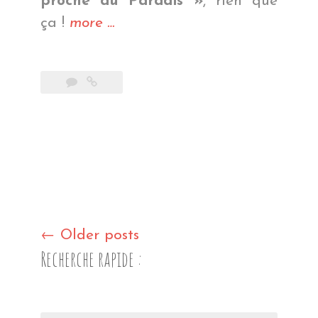
proche du Paradis »
, rien que
« Du
ça !
more
…
Pin
au
menu »
Posts
←
Older posts
Recherche rapide :
navigation