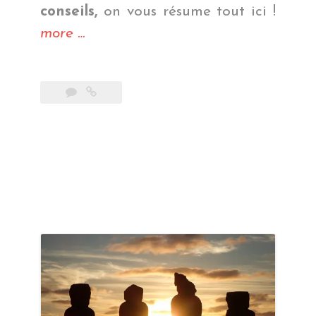
conseils,
on vous résume tout ici !
« Bilan
more
…
Chili »