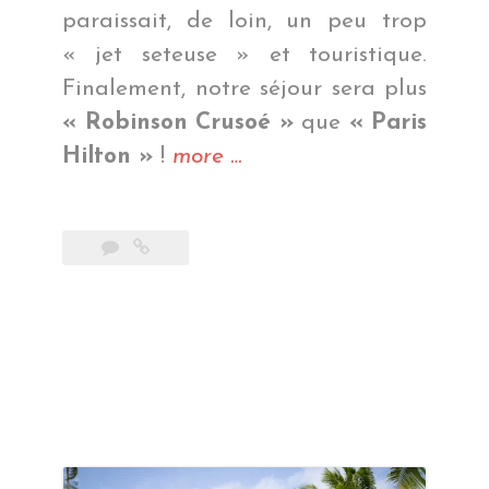
paraissait, de loin, un peu trop
« jet seteuse » et touristique.
Finalement, notre séjour sera plus
« Robinson Crusoé »
que
« Paris
« Va
Hilton »
!
more
…
pour
Bora
Bora
! »