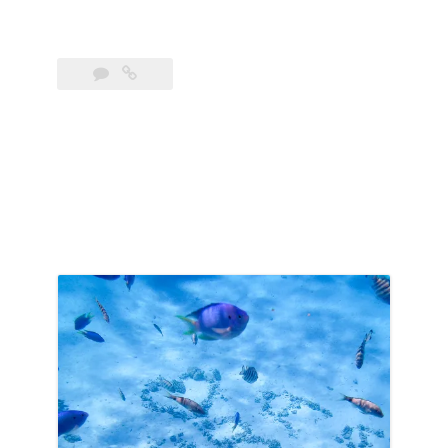
dents
de
la
mer »