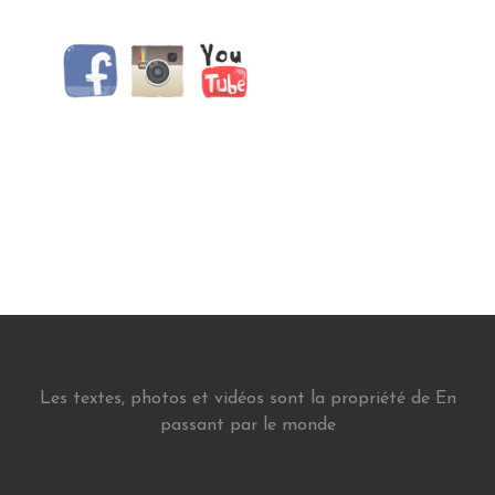
Les textes, photos et vidéos sont la propriété de En
passant par le monde