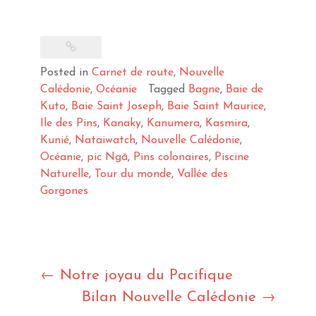
Posted in
Carnet de route
,
Nouvelle
Calédonie
,
Océanie
Tagged
Bagne
,
Baie de
Kuto
,
Baie Saint Joseph
,
Baie Saint Maurice
,
Ile des Pins
,
Kanaky
,
Kanumera
,
Kasmira
,
Kunié
,
Nataiwatch
,
Nouvelle Calédonie
,
Océanie
,
pic Ngā
,
Pins colonaires
,
Piscine
Naturelle
,
Tour du monde
,
Vallée des
Gorgones
Post
←
Notre joyau du Pacifique
Bilan Nouvelle Calédonie
→
navigation