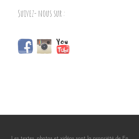
Suivez- nous sur :
Les textes, photos et vidéos sont la propriété de En