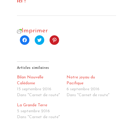
ici !
Imprimer
Cliquez
Cliquez
Cliquez
pour
pour
pour
partager
partager
partager
sur
sur
sur
Facebook(ouvre
Twitter(ouvre
Pinterest(ouvre
dans
dans
dans
une
une
une
nouvelle
nouvelle
nouvelle
Articles similaires
fenêtre)
fenêtre)
fenêtre)
Bilan Nouvelle
Notre joyau du
Calédonie
Pacifique
15 septembre 2016
6 septembre 2016
Dans "Carnet de route"
Dans "Carnet de route"
La Grande Terre
5 septembre 2016
Dans "Carnet de route"