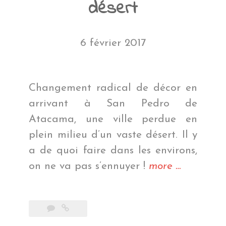
désert
6 février 2017
Changement radical de décor en
arrivant à San Pedro de
Atacama, une ville perdue en
plein milieu d’un vaste désert. Il y
a de quoi faire dans les environs,
« Quand
on ne va pas s’ennuyer !
more
…
t’es
dans
le