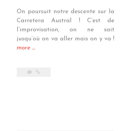
On poursuit notre descente sur la
Carretera Austral ! C’est de
l’improvisation, on ne sait
jusqu’où on va aller mais on y va !
« On
more
…
touche
le
bout
(du
Chili)
–
partie
2 »