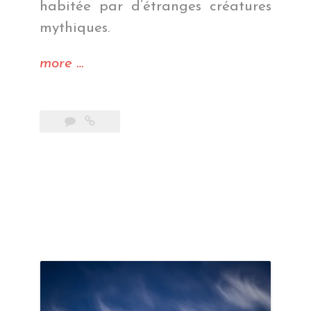
habitée par d’étranges créatures
mythiques.
« Stupeur
more
…
et
tremblements »