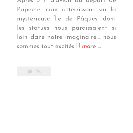
Après 5 h d’avion au départ de
Papeete, nous atterrissons sur la
mystérieuse Île de Pâques, dont
les statues nous paraissaient si
loin dans notre imaginaire… nous
« Les
sommes tout excités !!!
more
…
géants
de
pierre »