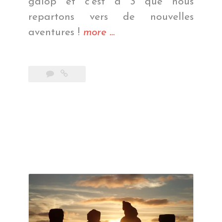
galop et c’est à 3 que nous
repartons vers de nouvelles
« Mais
aventures !
more
…
c’est
de
l’art
! »