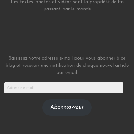
Les textes, photos et vidéos sont la propriété de En
passant par le monde
Saisissez votre adresse e-mail pour vous abonner à ce
blog et recevoir une notification de chaque nouvel article
par email.
Adresse
e-
mail
Abonnez-vous