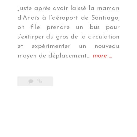
Juste après avoir laissé la maman
d’Anaïs à l’aéroport de Santiago,
on file prendre un bus pour
s’extirper du gros de la circulation
et expérimenter un nouveau
« La
moyen de déplacement…
more
…
région
des
lacs »