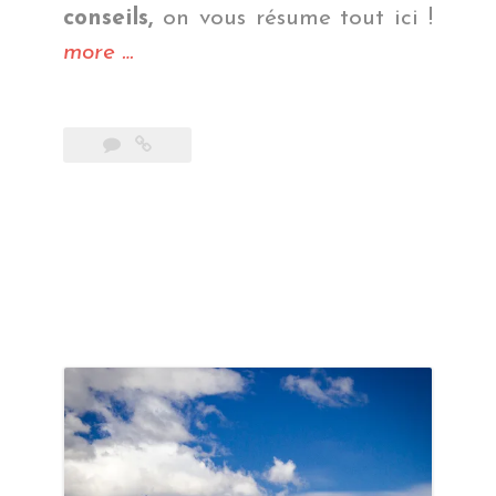
conseils,
on vous résume tout ici !
« Bilan
more
…
Chili »