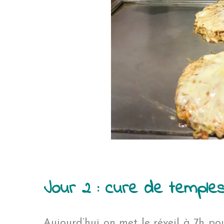
Jour 2 : cure de temple
Aujourd’hui on met le réveil à 7h pou