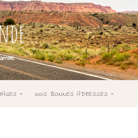
onde…
mille
MAGES
NOS BONNES ADRESSES
SIE
ASIE
DONIE
ANIE
OCÉANIE