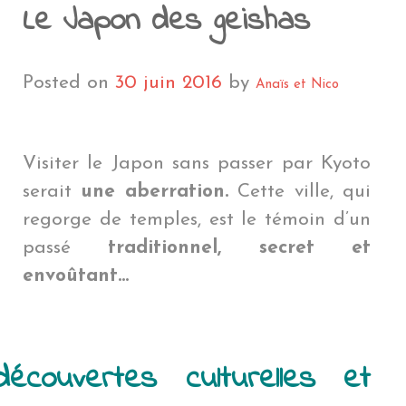
NTÉ EN VOYAGE
A RÉUNION
PENSÉES PERSONNELLES
NOUVELLE CALÉDONIE
POLYNÉSIE FRAN
AMÉ
CÉANIE
ÎLE DE PÂQUES
MYANMAR
ÎLE DE PÂQU
MYANMAR
Le Japon des geishas
EN COÛTE UN TOUR DU MONDE ?
ROENLAND
POLYNÉSIE FRANÇAIS
EU
QUE DU SUD
GROENLAND
PÉROU
LAOS
PÉROU
LAOS
LE BLOG
THAÏLANDE
BOLIVIE
THAÏLANDE
BOLIVIE
Posted on
30 juin 2016
by
Anaïs et Nico
BLIOTHÈQUE DU VOYAGEUR
JAPON
CHILI
JAPON
CHILI
DMINISTRATIF
HONG KONG
ARGENTINE
HONG KON
ARGENTINE
Visiter le Japon sans passer par Kyoto
serait
une aberration.
Cette ville, qui
BRÉSIL
NÉPAL
BRÉSIL
regorge de temples, est le témoin d’un
passé
traditionnel, secret et
envoûtant…
couvertes culturelles et