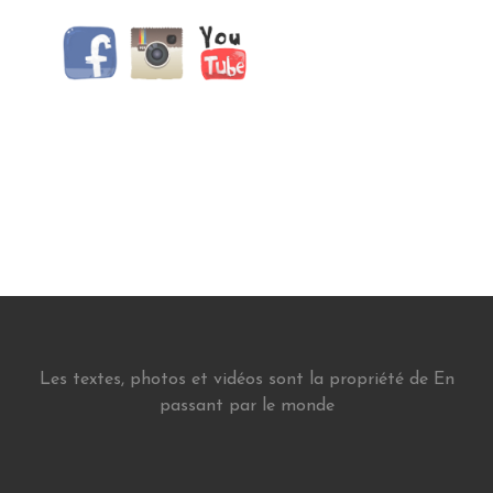
Les textes, photos et vidéos sont la propriété de En
passant par le monde