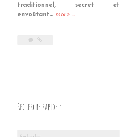
traditionnel, secret et
« Le
envoûtant…
more
…
Japon
des
geishas »
Recherche rapide :
Rechercher :