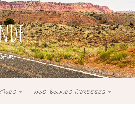
onde…
mille
MAGES
NOS BONNES ADRESSES
SIE
ASIE
DONIE
ANIE
OCÉANIE