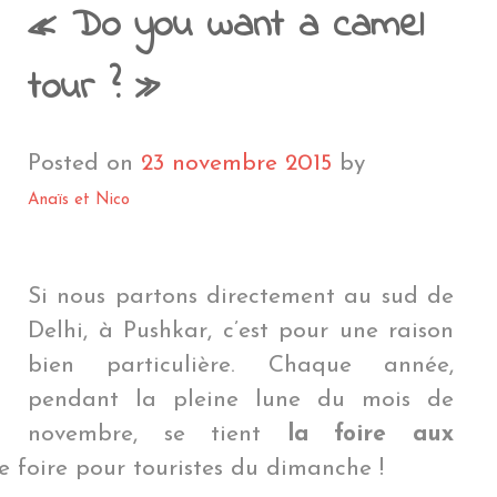
NTÉ EN VOYAGE
A RÉUNION
PENSÉES PERSONNELLES
NOUVELLE CALÉDONIE
POLYNÉSIE FRAN
AMÉ
CÉANIE
ÎLE DE PÂQUES
MYANMAR
ÎLE DE PÂQU
MYANMAR
« Do you want a camel
EN COÛTE UN TOUR DU MONDE ?
ROENLAND
POLYNÉSIE FRANÇAIS
EU
QUE DU SUD
GROENLAND
PÉROU
LAOS
PÉROU
LAOS
tour ? »
LE BLOG
THAÏLANDE
BOLIVIE
THAÏLANDE
BOLIVIE
BLIOTHÈQUE DU VOYAGEUR
JAPON
CHILI
JAPON
CHILI
Posted on
23 novembre 2015
by
DMINISTRATIF
HONG KONG
ARGENTINE
HONG KON
ARGENTINE
Anaïs et Nico
BRÉSIL
NÉPAL
BRÉSIL
Si nous partons directement au sud de
Delhi, à Pushkar, c’est pour une raison
bien particulière. Chaque année,
pendant la pleine lune du mois de
novembre, se tient
la foire aux
ite foire pour touristes du dimanche !