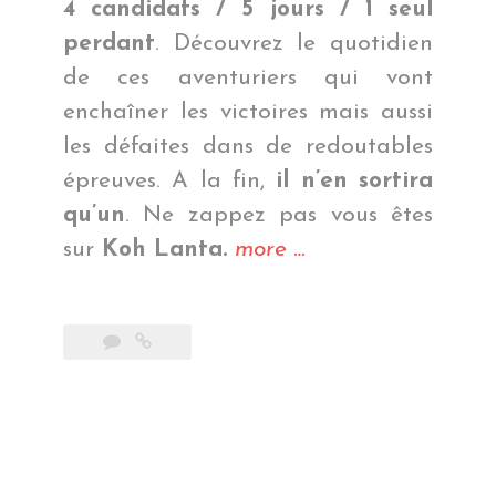
4 candidats / 5 jours / 1 seul
perdant
. Découvrez le quotidien
de ces aventuriers qui vont
enchaîner les victoires mais aussi
les défaites dans de redoutables
épreuves. A la fin,
il n’en sortira
qu’un
. Ne zappez pas vous êtes
« Les
sur
Koh Lanta.
more
…
aventuriers
de
Koh
Lanta »