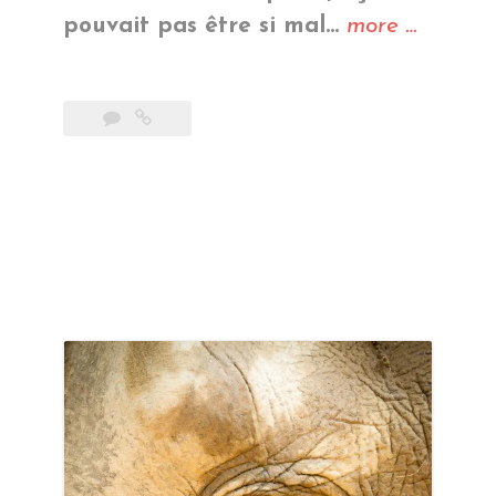
« Plages
pouvait pas être si mal…
more
…
de
rêve »