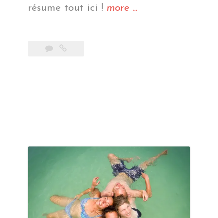
« Bilan
résume tout ici !
more
…
Thaïlande »