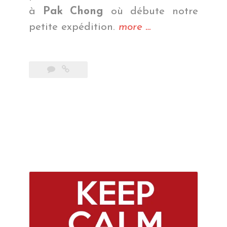
à
Pak Chong
où débute notre
« Dans
petite expédition.
more
…
la
jungle
thaïlandaise »