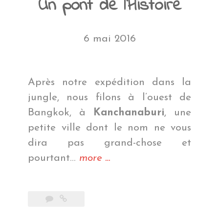
Un pont de l’Histoire
6 mai 2016
Après notre expédition dans la
jungle, nous filons à l’ouest de
Bangkok, à
Kanchanaburi
, une
petite ville dont le nom ne vous
dira pas grand-chose et
« Un
pourtant…
more
…
pont
de
l’Histoire »