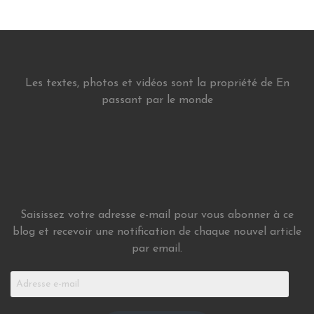
Les textes, photos et vidéos sont la propriété de En
passant par le monde
Saisissez votre adresse e-mail pour vous abonner à ce
blog et recevoir une notification de chaque nouvel article
par email.
Adresse
e-
mail