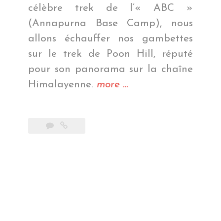
célèbre trek de l’« ABC »
(Annapurna Base Camp), nous
allons échauffer nos gambettes
sur le trek de Poon Hill, réputé
pour son panorama sur la chaîne
« Trek
Himalayenne.
more
…
de
Poon
Hill »