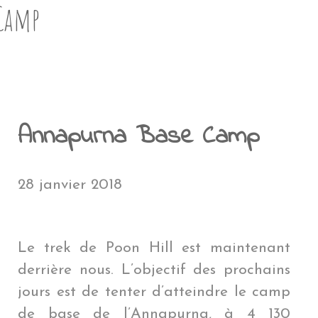
NTÉ EN VOYAGE
A RÉUNION
PENSÉES PERSONNELLES
NOUVELLE CALÉDONIE
POLYNÉSIE FRAN
AMÉ
CÉANIE
ÎLE DE PÂQUES
MYANMAR
ÎLE DE PÂQU
MYANMAR
Camp
EN COÛTE UN TOUR DU MONDE ?
ROENLAND
POLYNÉSIE FRANÇAIS
EU
QUE DU SUD
GROENLAND
PÉROU
LAOS
PÉROU
LAOS
LE BLOG
THAÏLANDE
BOLIVIE
THAÏLANDE
BOLIVIE
BLIOTHÈQUE DU VOYAGEUR
JAPON
CHILI
JAPON
CHILI
DMINISTRATIF
Annapurna Base Camp
HONG KONG
ARGENTINE
HONG KON
ARGENTINE
BRÉSIL
NÉPAL
BRÉSIL
28 janvier 2018
Le trek de Poon Hill est maintenant
derrière nous. L’objectif des prochains
jours est de tenter d’atteindre le camp
de base de l’Annapurna, à 4 130