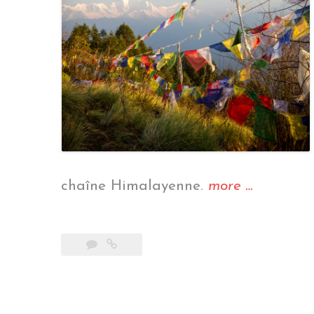
« Trek
chaîne Himalayenne.
more
…
de
Poon
Hill »