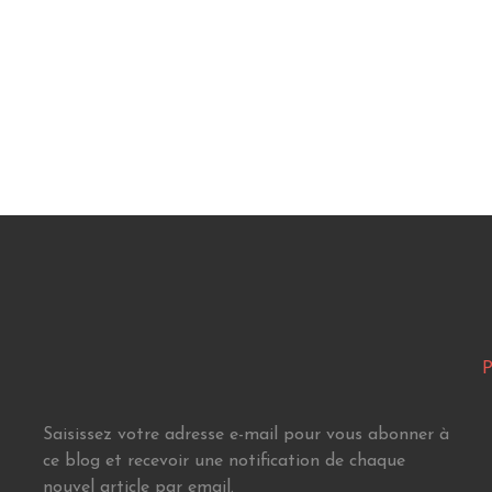
P
Saisissez votre adresse e-mail pour vous abonner à
ce blog et recevoir une notification de chaque
nouvel article par email.