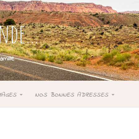
onde…
mille
MAGES
NOS BONNES ADRESSES
SIE
ASIE
DONIE
ANIE
OCÉANIE