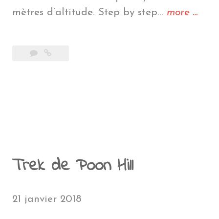
« An
mètres d’altitude. Step by step…
more
…
Base
Camp
Trek de Poon Hill
21 janvier 2018