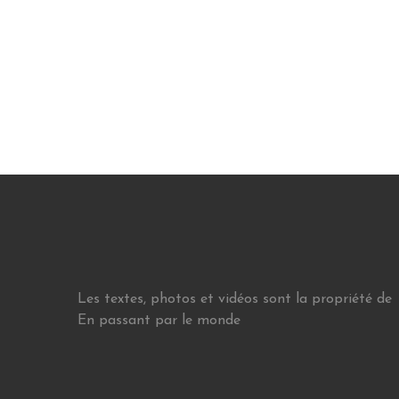
Les textes, photos et vidéos sont la propriété de
En passant par le monde