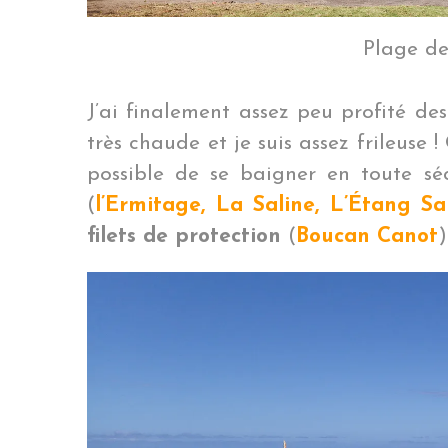
Plage d
J’ai finalement assez peu profité des
très chaude et je suis assez frileuse ! O
possible de se baigner en toute séc
(
l’Ermitage, La Saline, L’Étang Sa
filets de protection
(
Boucan Canot
)