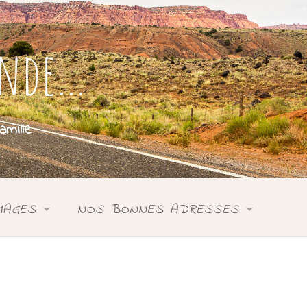
onde…
mille
MAGES
NOS BONNES ADRESSES
SIE
ASIE
DONIE
ANIE
OCÉANIE