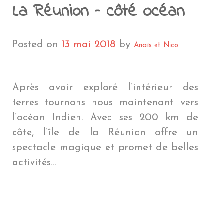
NTÉ EN VOYAGE
A RÉUNION
PENSÉES PERSONNELLES
NOUVELLE CALÉDONIE
POLYNÉSIE FRAN
AMÉ
CÉANIE
ÎLE DE PÂQUES
MYANMAR
ÎLE DE PÂQU
MYANMAR
La Réunion – côté océan
EN COÛTE UN TOUR DU MONDE ?
ROENLAND
POLYNÉSIE FRANÇAIS
EU
QUE DU SUD
GROENLAND
PÉROU
LAOS
PÉROU
LAOS
LE BLOG
THAÏLANDE
BOLIVIE
THAÏLANDE
BOLIVIE
Posted on
13 mai 2018
by
Anaïs et Nico
BLIOTHÈQUE DU VOYAGEUR
JAPON
CHILI
JAPON
CHILI
DMINISTRATIF
HONG KONG
ARGENTINE
HONG KON
ARGENTINE
Après avoir exploré l’intérieur des
terres tournons nous maintenant vers
BRÉSIL
NÉPAL
BRÉSIL
l’océan Indien. Avec ses 200 km de
côte, l’île de la Réunion offre un
spectacle magique et promet de belles
activités…