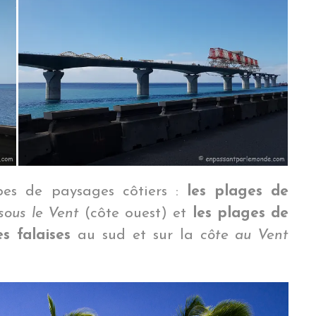
pes de paysages côtiers :
les plages de
sous le Vent
(côte ouest) et
les plages de
s falaises
au sud et sur la
côte au Vent