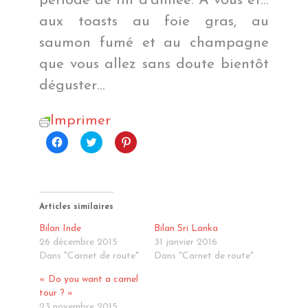
période de fin d’année. A vous et…
aux toasts au foie gras, au
saumon fumé et au champagne
que vous allez sans doute bientôt
déguster…
Imprimer
Cliquez
Cliquez
Cliquez
pour
pour
pour
partager
partager
partager
sur
sur
sur
Facebook(ouvre
Twitter(ouvre
Pinterest(ouvre
dans
dans
dans
une
une
une
nouvelle
nouvelle
nouvelle
Articles similaires
fenêtre)
fenêtre)
fenêtre)
Bilan Inde
Bilan Sri Lanka
26 décembre 2015
31 janvier 2016
Dans "Carnet de route"
Dans "Carnet de route"
« Do you want a camel
tour ? »
23 novembre 2015