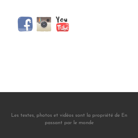
Les textes, photos et vidéos sont la propriété de En
passant par le monde