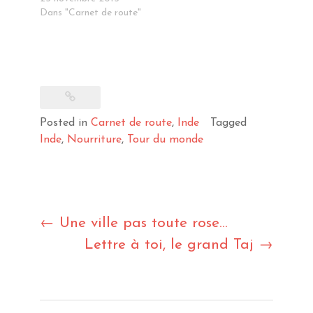
Dans "Carnet de route"
Posted in
Carnet de route
,
Inde
Tagged
Inde
,
Nourriture
,
Tour du monde
Post
←
Une ville pas toute rose…
Lettre à toi, le grand Taj
→
navigation