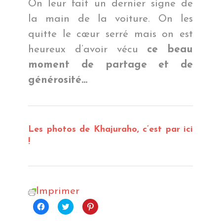
On leur fait un dernier signe de
la main de la voiture. On les
quitte le cœur serré mais on est
heureux d’avoir vécu
ce beau
moment de partage et de
générosité…
Les photos de Khajuraho, c’est par ici
!
Imprimer
Cliquez
Cliquez
Cliquez
pour
pour
pour
partager
partager
partager