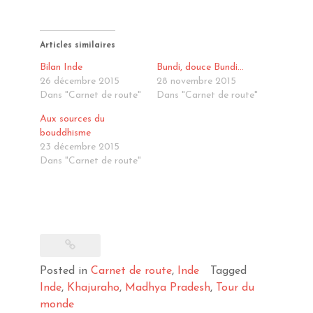
sur
sur
sur
Facebook(ouvre
Twitter(ouvre
Pinterest(ouvre
dans
dans
dans
une
une
une
nouvelle
nouvelle
nouvelle
Articles similaires
fenêtre)
fenêtre)
fenêtre)
Bilan Inde
Bundi, douce Bundi…
26 décembre 2015
28 novembre 2015
Dans "Carnet de route"
Dans "Carnet de route"
Aux sources du
bouddhisme
23 décembre 2015
Dans "Carnet de route"
Posted in
Carnet de route
,
Inde
Tagged
Inde
,
Khajuraho
,
Madhya Pradesh
,
Tour du
monde