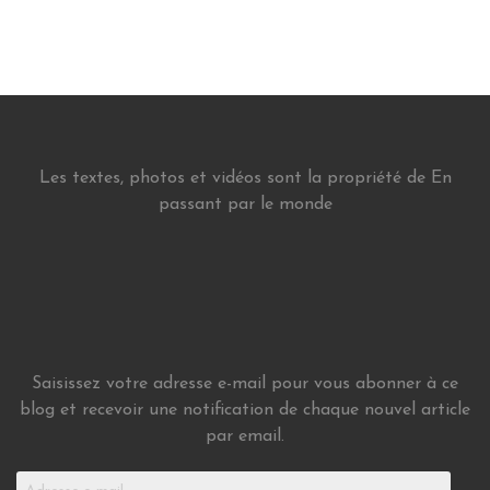
Les textes, photos et vidéos sont la propriété de En
passant par le monde
Saisissez votre adresse e-mail pour vous abonner à ce
blog et recevoir une notification de chaque nouvel article
par email.
Adresse