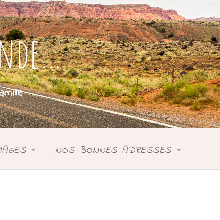
onde…
mille
MAGES
NOS BONNES ADRESSES
SIE
ASIE
DONIE
ANIE
OCÉANIE