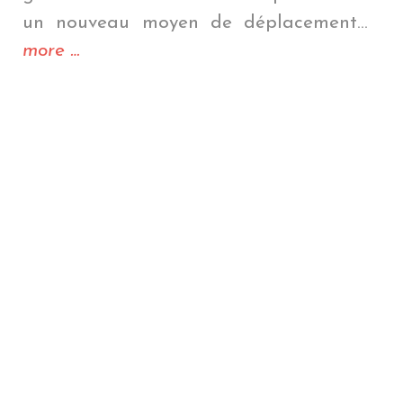
un nouveau moyen de déplacement…
« La
more
…
région
des
lacs »