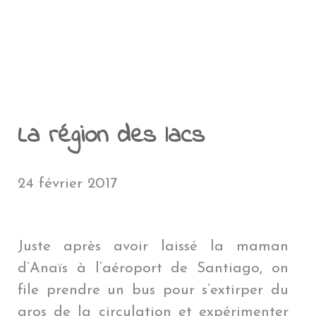
NTÉ EN VOYAGE
A RÉUNION
PENSÉES PERSONNELLES
NOUVELLE CALÉDONIE
POLYNÉSIE FRAN
AMÉ
CÉANIE
ÎLE DE PÂQUES
MYANMAR
ÎLE DE PÂQU
MYANMAR
EN COÛTE UN TOUR DU MONDE ?
ROENLAND
POLYNÉSIE FRANÇAIS
EU
QUE DU SUD
GROENLAND
PÉROU
LAOS
PÉROU
LAOS
LE BLOG
THAÏLANDE
BOLIVIE
THAÏLANDE
BOLIVIE
BLIOTHÈQUE DU VOYAGEUR
JAPON
CHILI
JAPON
CHILI
DMINISTRATIF
La région des lacs
HONG KONG
ARGENTINE
HONG KON
ARGENTINE
BRÉSIL
NÉPAL
BRÉSIL
24 février 2017
Juste après avoir laissé la maman
d’Anaïs à l’aéroport de Santiago, on
file prendre un bus pour s’extirper du
gros de la circulation et expérimenter