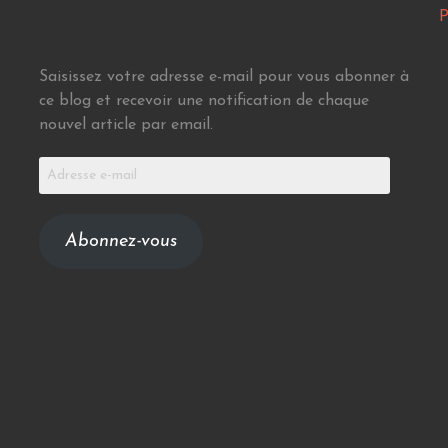
P
Saisissez votre adresse e-mail pour vous abonner à
ce blog et recevoir une notification de chaque
nouvel article par email.
Adresse
e-
mail
Abonnez-vous