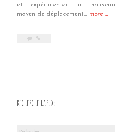
et expérimenter un nouveau
« La
moyen de déplacement…
more
…
région
des
lacs »
Recherche rapide :
Rechercher :