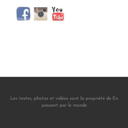
Les textes, photos et vidéos sont la propriété de En
passant par le monde