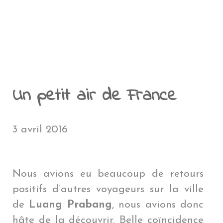
NTÉ EN VOYAGE
A RÉUNION
PENSÉES PERSONNELLES
NOUVELLE CALÉDONIE
POLYNÉSIE FRAN
AMÉ
CÉANIE
ÎLE DE PÂQUES
MYANMAR
ÎLE DE PÂQU
MYANMAR
EN COÛTE UN TOUR DU MONDE ?
ROENLAND
POLYNÉSIE FRANÇAIS
EU
QUE DU SUD
GROENLAND
PÉROU
LAOS
PÉROU
LAOS
LE BLOG
THAÏLANDE
BOLIVIE
THAÏLANDE
BOLIVIE
BLIOTHÈQUE DU VOYAGEUR
JAPON
CHILI
JAPON
CHILI
DMINISTRATIF
Un petit air de France
HONG KONG
ARGENTINE
HONG KON
ARGENTINE
BRÉSIL
NÉPAL
BRÉSIL
3 avril 2016
Nous avions eu beaucoup de retours
positifs d’autres voyageurs sur la ville
de
Luang Prabang
, nous avions donc
hâte de la découvrir. Belle coïncidence