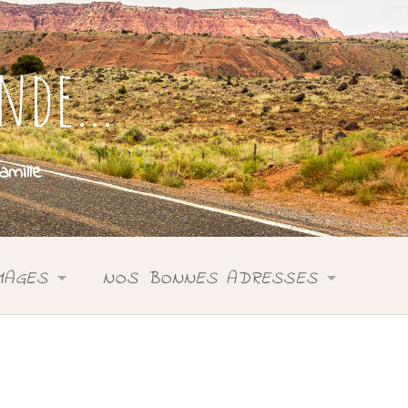
onde…
mille
MAGES
NOS BONNES ADRESSES
SIE
ASIE
DONIE
ANIE
OCÉANIE