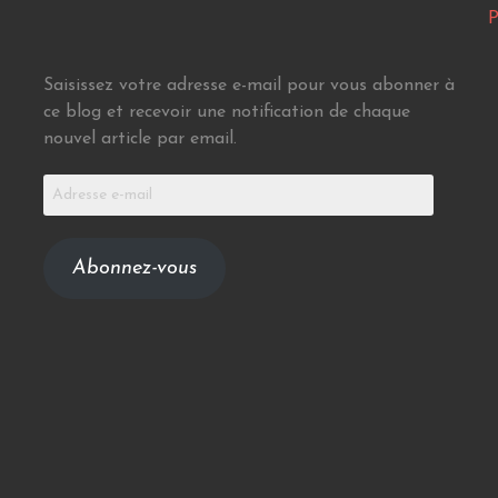
P
Saisissez votre adresse e-mail pour vous abonner à
ce blog et recevoir une notification de chaque
nouvel article par email.
Adresse
e-
mail
Abonnez-vous