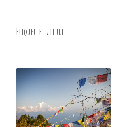
ACCUEIL
PRÉSENTATION
Étiquette :
Ulluri
AVANT DE PARTIR
CARNET DE ROUTE
EN IMAGES
NOS BONNES ADRESSES