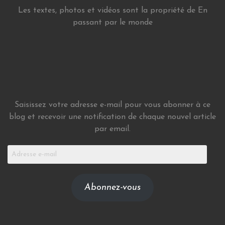
Les textes, photos et vidéos sont la propriété de En
passant par le monde
Saisissez votre adresse e-mail pour vous abonner à ce
blog et recevoir une notification de chaque nouvel article
par email.
Adresse
e-
mail
Abonnez-vous