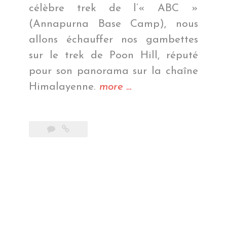
célèbre trek de l’« ABC »
(Annapurna Base Camp), nous
allons échauffer nos gambettes
sur le trek de Poon Hill, réputé
pour son panorama sur la chaîne
« Trek
Himalayenne.
more
…
de
Poon
Hill »