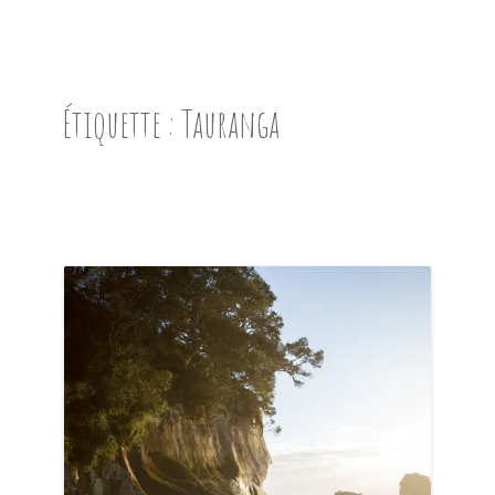
ACCUEIL
PRÉSENTATION
Étiquette :
Tauranga
AVANT DE PARTIR
CARNET DE ROUTE
EN IMAGES
NOS BONNES ADRESSES