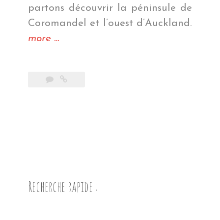
partons découvrir la péninsule de
Coromandel et l’ouest d’Auckland.
« Le
more
…
bout
de
la
route… »
Recherche rapide :