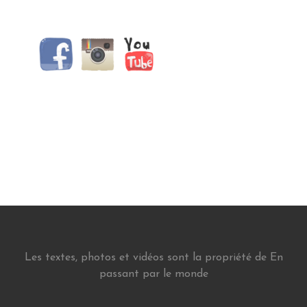
Les textes, photos et vidéos sont la propriété de En
passant par le monde