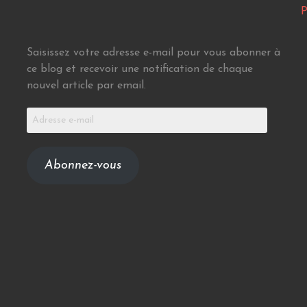
P
Saisissez votre adresse e-mail pour vous abonner à
ce blog et recevoir une notification de chaque
nouvel article par email.
Adresse
e-
mail
Abonnez-vous