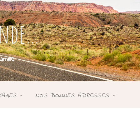
onde…
mille
MAGES
NOS BONNES ADRESSES
SIE
ASIE
DONIE
ANIE
OCÉANIE