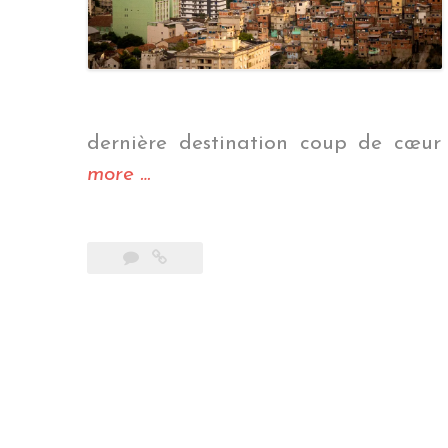
dernière destination coup de cœur 
« Les
more
…
derniers
pas
de
notre
vie
nomade »