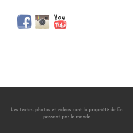
Les textes, photos et vidéos sont la propriété de En
passant par le monde