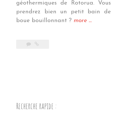
géothermiques de Rotorua. Vous
prendrez bien un petit bain de
« Des
boue bouillonnant ?
more
…
fumerolles
et
des
Hobbits »
Recherche rapide :