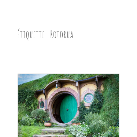
ACCUEIL
PRÉSENTATION
Étiquette :
Rotorua
AVANT DE PARTIR
CARNET DE ROUTE
EN IMAGES
NOS BONNES ADRESSES