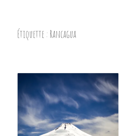
ACCUEIL
PRÉSENTATION
Étiquette :
Rancagua
AVANT DE PARTIR
CARNET DE ROUTE
EN IMAGES
NOS BONNES ADRESSES