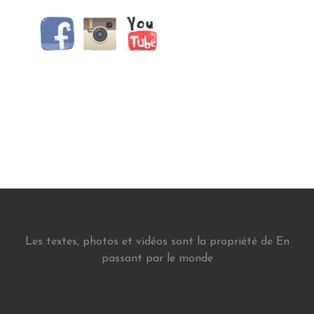
Les textes, photos et vidéos sont la propriété de En
passant par le monde