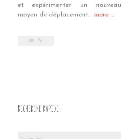
et expérimenter un nouveau
« La
moyen de déplacement…
more
…
région
des
lacs »
Recherche rapide :
Rechercher :