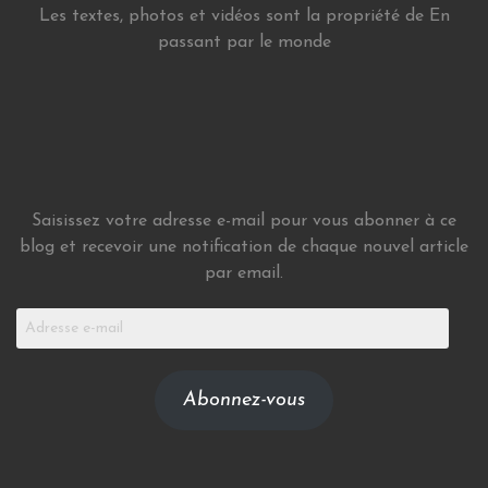
Les textes, photos et vidéos sont la propriété de En
passant par le monde
Saisissez votre adresse e-mail pour vous abonner à ce
blog et recevoir une notification de chaque nouvel article
par email.
Adresse
e-
mail
Abonnez-vous