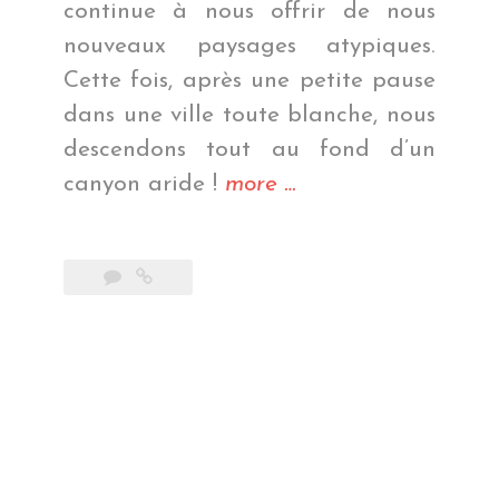
continue à nous offrir de nous
nouveaux paysages atypiques.
Cette fois, après une petite pause
dans une ville toute blanche, nous
descendons tout au fond d’un
« Le
canyon aride !
more
…
canyon
des
condors »