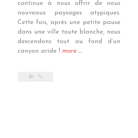
continue à nous offrir de nous
nouveaux paysages atypiques.
Cette fois, après une petite pause
dans une ville toute blanche, nous
descendons tout au fond d’un
« Le
canyon aride !
more
…
canyon
des
condors »