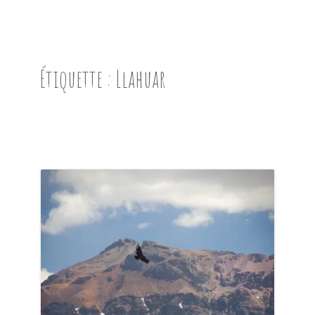
ACCUEIL
PRÉSENTATION
Étiquette :
Llahuar
AVANT DE PARTIR
CARNET DE ROUTE
EN IMAGES
NOS BONNES ADRESSES