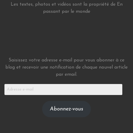
Les textes, photos et vidéos sont la propriété de En
passant par le monde
Saisissez votre adresse e-mail pour vous abonner à ce
blog et recevoir une notification de chaque nouvel article
par email.
Adresse
e-
mail
Abonnez-vous