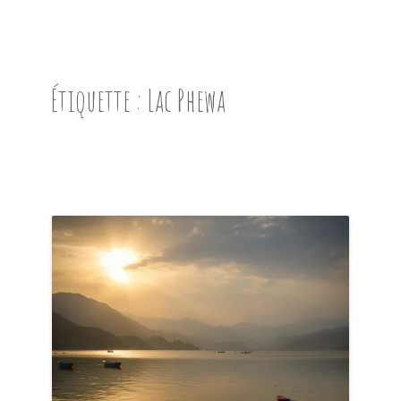
ACCUEIL
PRÉSENTATION
Étiquette :
Lac Phewa
AVANT DE PARTIR
CARNET DE ROUTE
EN IMAGES
NOS BONNES ADRESSES