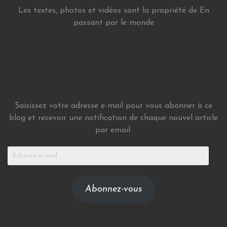
Les textes, photos et vidéos sont la propriété de En
passant par le monde
Saisissez votre adresse e-mail pour vous abonner à ce
blog et recevoir une notification de chaque nouvel article
par email.
Adresse
e-
mail
Abonnez-vous