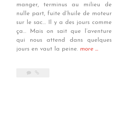
manger, terminus au milieu de
nulle part, fuite d’huile de moteur
sur le sac… Il y a des jours comme
ça… Mais on sait que l’aventure
qui nous attend dans quelques
« Au
jours en vaut la peine.
more
…
bord
du
lac
Phewa »