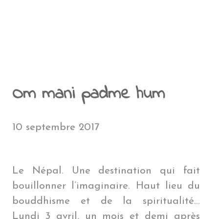
NTÉ EN VOYAGE
A RÉUNION
PENSÉES PERSONNELLES
NOUVELLE CALÉDONIE
POLYNÉSIE FRAN
AMÉ
CÉANIE
ÎLE DE PÂQUES
MYANMAR
ÎLE DE PÂQU
MYANMAR
EN COÛTE UN TOUR DU MONDE ?
ROENLAND
POLYNÉSIE FRANÇAIS
EU
QUE DU SUD
GROENLAND
PÉROU
LAOS
PÉROU
LAOS
LE BLOG
THAÏLANDE
BOLIVIE
THAÏLANDE
BOLIVIE
BLIOTHÈQUE DU VOYAGEUR
JAPON
CHILI
JAPON
CHILI
DMINISTRATIF
Om mani padme hum
HONG KONG
ARGENTINE
HONG KON
ARGENTINE
BRÉSIL
NÉPAL
BRÉSIL
10 septembre 2017
Le Népal. Une destination qui fait
bouillonner l’imaginaire. Haut lieu du
bouddhisme et de la spiritualité…
Lundi 3 avril, un mois et demi après