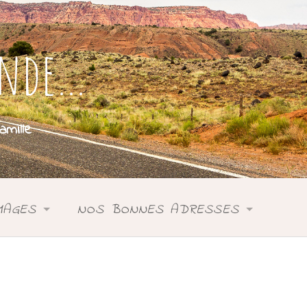
onde…
mille
MAGES
NOS BONNES ADRESSES
SIE
ASIE
DONIE
ANIE
OCÉANIE