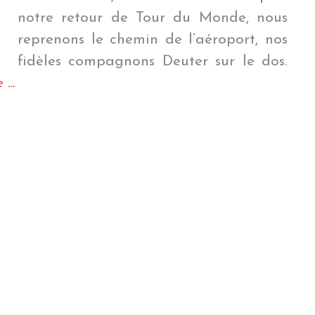
notre retour de Tour du Monde, nous
reprenons le chemin de l’aéroport, nos
fidèles compagnons Deuter sur le dos.
« Om
e
…
mani
padme
hum »