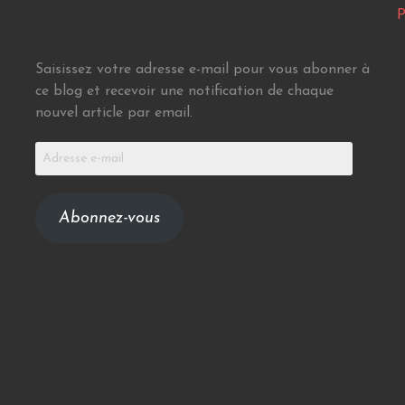
P
Saisissez votre adresse e-mail pour vous abonner à
ce blog et recevoir une notification de chaque
nouvel article par email.
Adresse
e-
mail
Abonnez-vous