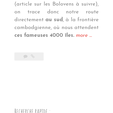
(article sur les Bolovens à suivre),
on trace donc notre route
directement
au sud
, à la frontière
cambodgienne, où nous attendent
« 4000
ces fameuses 4000 îles.
more
…
îles
en
5
jours »
Recherche rapide :