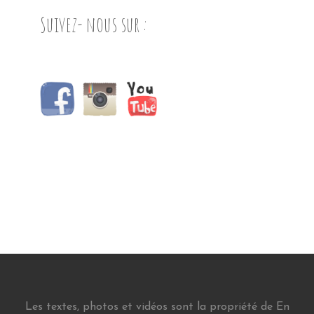
Suivez- nous sur :
Les textes, photos et vidéos sont la propriété de En