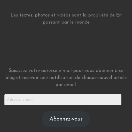
Les textes, photos et vidéos sont la propriété de En
passant par le monde
Saisissez votre adresse e-mail pour vous abonner à ce
blog et recevoir une notification de chaque nouvel article
par email.
Adresse
e-
mail
Abonnez-vous