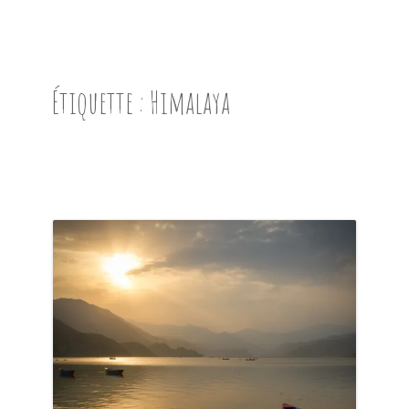
ACCUEIL
PRÉSENTATION
Étiquette :
Himalaya
AVANT DE PARTIR
CARNET DE ROUTE
EN IMAGES
NOS BONNES ADRESSES