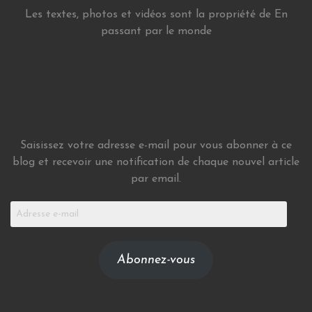
Les textes, photos et vidéos sont la propriété de En
passant par le monde
Saisissez votre adresse e-mail pour vous abonner à ce
blog et recevoir une notification de chaque nouvel article
par email.
Adresse
e-
mail
Abonnez-vous