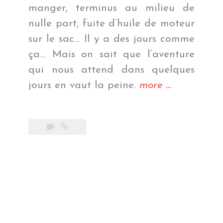
manger, terminus au milieu de
nulle part, fuite d’huile de moteur
sur le sac… Il y a des jours comme
ça… Mais on sait que l’aventure
qui nous attend dans quelques
« Au
jours en vaut la peine.
more
…
bord
du
lac
Phewa »