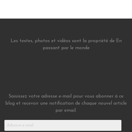
Les textes, photos et vidéos sont la propriété de En
passant par le monde
Saisissez votre adresse e-mail pour vous abonner à ce
blog et recevoir une notification de chaque nouvel article
par email.
Adresse
e-