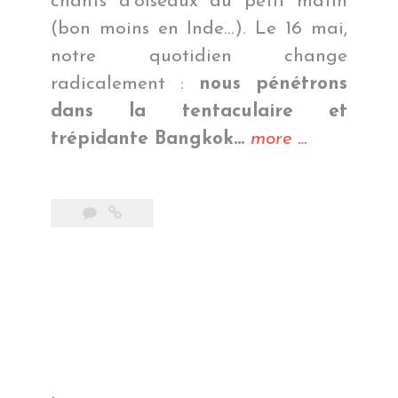
chants d’oiseaux au petit matin
(bon moins en Inde…). Le 16 mai,
notre quotidien change
radicalement :
nous pénétrons
dans la tentaculaire et
« Bangkok
trépidante Bangkok…
more
…
City »