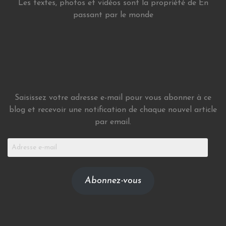
Les textes, photos et vidéos sont la propriété de En
passant par le monde
Saisissez votre adresse e-mail pour vous abonner à ce
blog et recevoir une notification de chaque nouvel article
par email.
Adresse
e-
mail
Abonnez-vous