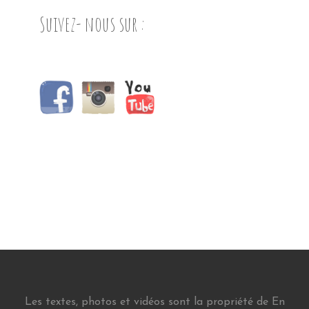
Suivez- nous sur :
Les textes, photos et vidéos sont la propriété de En