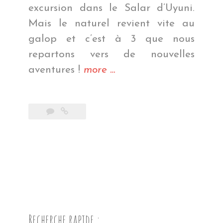
excursion dans le Salar d’Uyuni.
Mais le naturel revient vite au
galop et c’est à 3 que nous
repartons vers de nouvelles
« Mais
aventures !
more
…
c’est
de
l’art
! »
Recherche rapide :