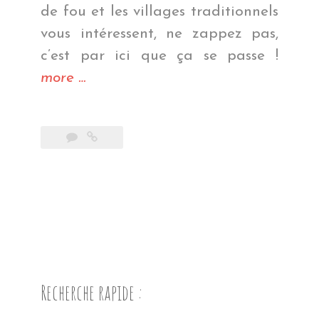
de fou et les villages traditionnels
vous intéressent, ne zappez pas,
c’est par ici que ça se passe !
« Sacrée
more
…
vallée
! »
Recherche rapide :