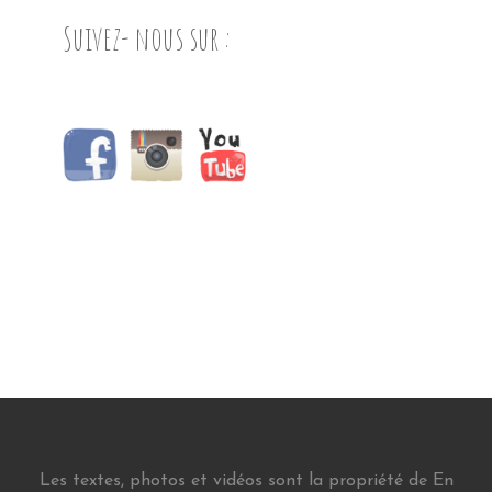
Suivez- nous sur :
Les textes, photos et vidéos sont la propriété de En