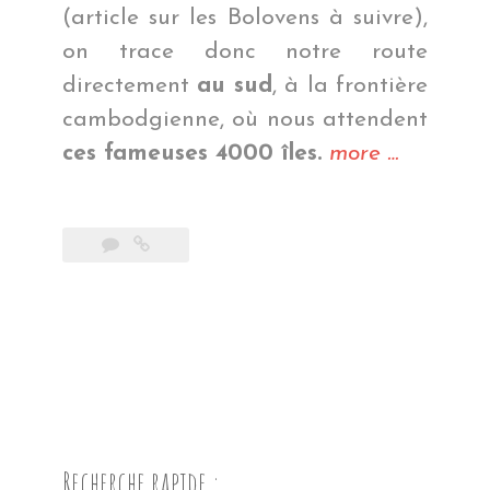
(article sur les Bolovens à suivre),
on trace donc notre route
directement
au sud
, à la frontière
cambodgienne, où nous attendent
« 4000
ces fameuses 4000 îles.
more
…
îles
en
5
jours »
Recherche rapide :