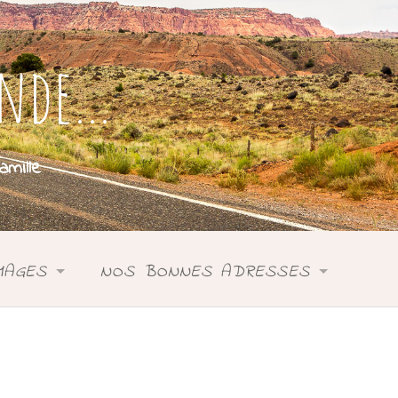
onde…
mille
MAGES
NOS BONNES ADRESSES
SIE
ASIE
DONIE
ANIE
OCÉANIE