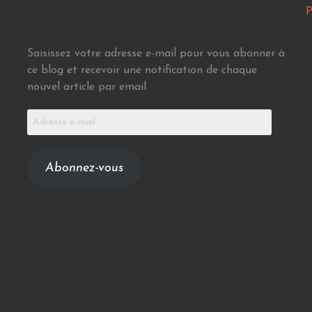
P
Saisissez votre adresse e-mail pour vous abonner à
ce blog et recevoir une notification de chaque
nouvel article par email.
Adresse
e-
mail
Abonnez-vous