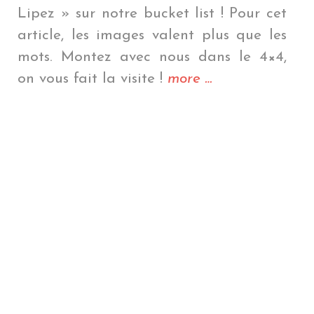
Lipez » sur notre bucket list ! Pour cet
article, les images valent plus que les
mots. Montez avec nous dans le 4×4,
« Tu
on vous fait la visite !
more
…
peux
me
passer
le
sel
? »