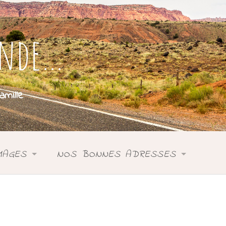
onde…
mille
MAGES
NOS BONNES ADRESSES
SIE
ASIE
DONIE
ANIE
OCÉANIE