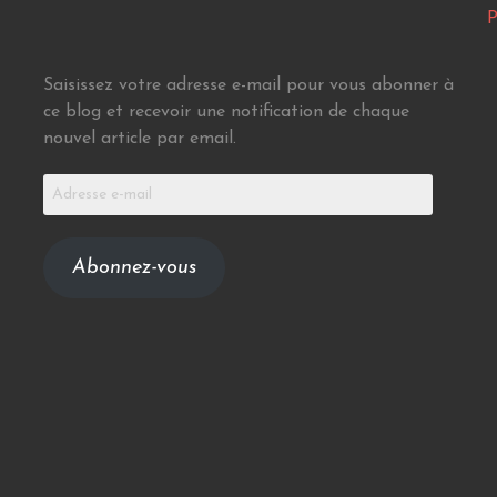
P
Saisissez votre adresse e-mail pour vous abonner à
ce blog et recevoir une notification de chaque
nouvel article par email.
Adresse
e-
mail
Abonnez-vous