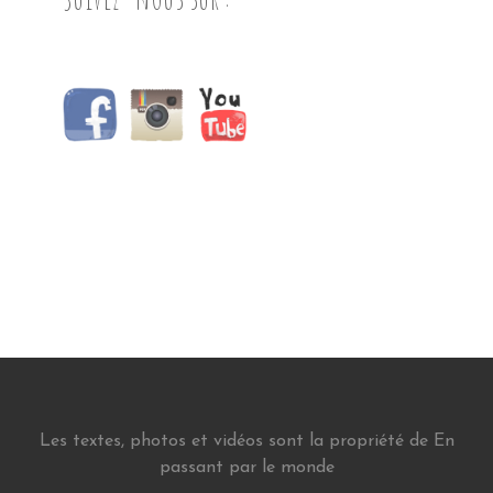
Les textes, photos et vidéos sont la propriété de En
passant par le monde