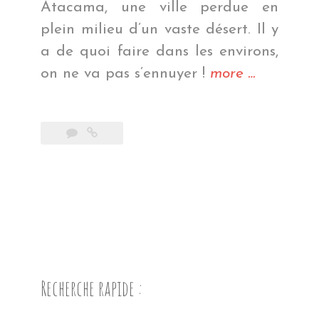
Atacama, une ville perdue en
plein milieu d’un vaste désert. Il y
a de quoi faire dans les environs,
« Quand
on ne va pas s’ennuyer !
more
…
t’es
dans
le
désert »
Recherche rapide :