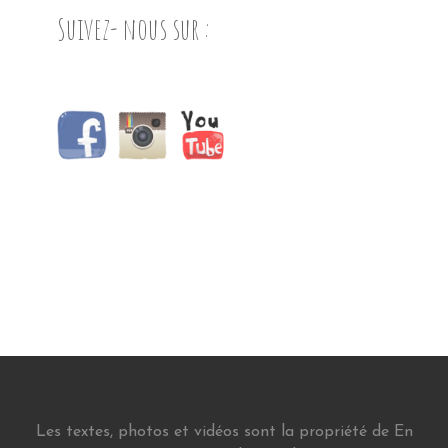
Suivez- nous sur :
Les textes, photos et vidéos sont la propriété de En