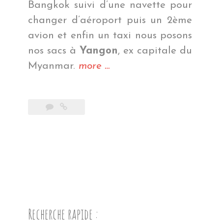
Bangkok suivi d’une navette pour
changer d’aéroport puis un 2ème
avion et enfin un taxi nous posons
nos sacs à
Yangon
, ex capitale du
« Quand
Myanmar.
more
…
on
arrive
en
ville… »
Recherche rapide :