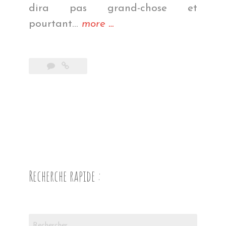
dira pas grand-chose et
« Un
pourtant…
more
…
pont
de
l’Histoire »
Recherche rapide :
Rechercher :