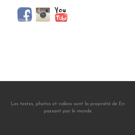
Les textes, photos et vidéos sont la propriété de En
passant par le monde