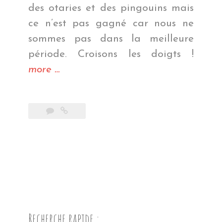
des otaries et des pingouins mais
ce n’est pas gagné car nous ne
sommes pas dans la meilleure
période. Croisons les doigts !
« La
more
…
côte
côté
Est »
Recherche rapide :