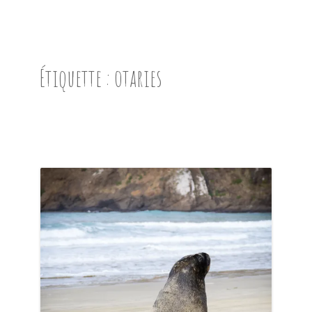
ACCUEIL
PRÉSENTATION
Étiquette :
otaries
AVANT DE PARTIR
CARNET DE ROUTE
EN IMAGES
NOS BONNES ADRESSES