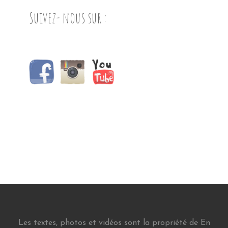
Suivez- nous sur :
Les textes, photos et vidéos sont la propriété de En