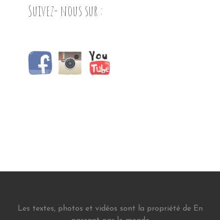
Suivez- nous sur :
Les textes, photos et vidéos sont la propriété de En