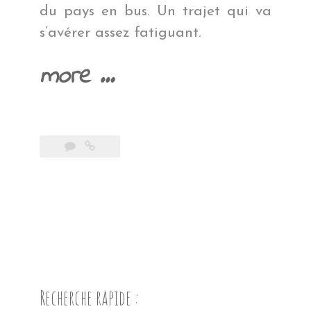
du pays en bus. Un trajet qui va
s’avérer assez fatiguant.
« Cap
more
…
au
Nord »
Recherche rapide :