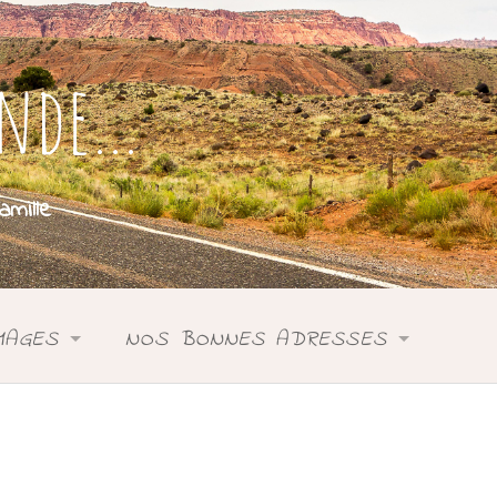
onde…
mille
MAGES
NOS BONNES ADRESSES
SIE
ASIE
DONIE
ANIE
OCÉANIE