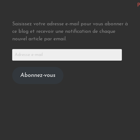
P
Saisissez votre adresse e-mail pour vous abonner à
ce blog et recevoir une notification de chaque
nouvel article par email.
Adresse
e-
mail
Abonnez-vous