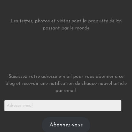
Les textes, photos et vidéos sont la propriété de En
passant par le monde
Saisissez votre adresse e-mail pour vous abonner à ce
blog et recevoir une notification de chaque nouvel article
par email.
Adresse
e-
mail
Abonnez-vous