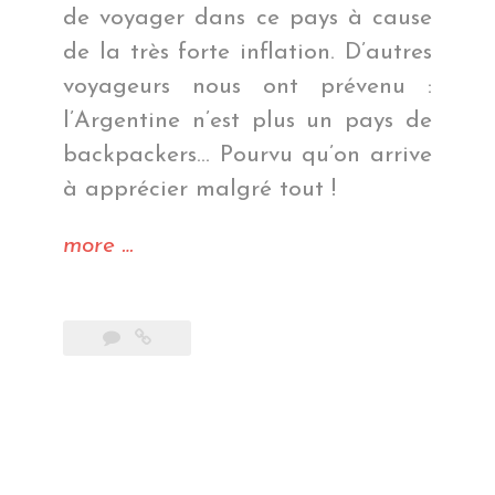
de voyager dans ce pays à cause
de la très forte inflation. D’autres
voyageurs nous ont prévenu :
l’Argentine n’est plus un pays de
backpackers… Pourvu qu’on arrive
à apprécier malgré tout !
« Une
more
…
si
belle
rando… »