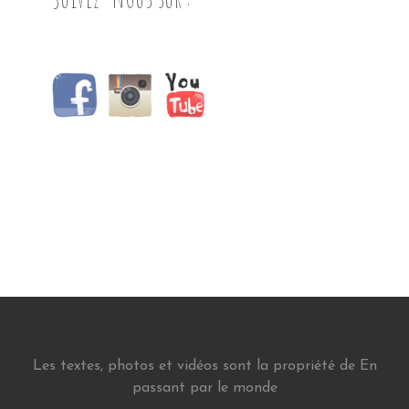
Les textes, photos et vidéos sont la propriété de En
passant par le monde