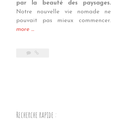
par la beauté des paysages.
Notre nouvelle vie nomade ne
pouvait pas mieux commencer.
« Un
more
…
début
très
prometteur »
Recherche rapide :