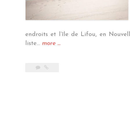
endroits et l’île de Lifou, en Nouve
« Notre
liste…
more
…
joyau
du
Pacifique »