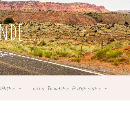
onde…
mille
MAGES
NOS BONNES ADRESSES
SIE
ASIE
DONIE
ANIE
OCÉANIE