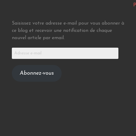
P
Saisissez votre adresse e-mail pour vous abonner à
ce blog et recevoir une notification de chaque
nouvel article par email.
Adresse
e-
mail
Abonnez-vous