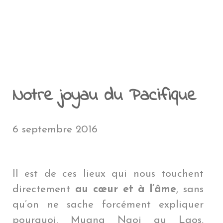
NTÉ EN VOYAGE
A RÉUNION
PENSÉES PERSONNELLES
NOUVELLE CALÉDONIE
POLYNÉSIE FRAN
AMÉ
CÉANIE
ÎLE DE PÂQUES
MYANMAR
ÎLE DE PÂQU
MYANMAR
EN COÛTE UN TOUR DU MONDE ?
ROENLAND
POLYNÉSIE FRANÇAIS
EU
QUE DU SUD
GROENLAND
PÉROU
LAOS
PÉROU
LAOS
LE BLOG
THAÏLANDE
BOLIVIE
THAÏLANDE
BOLIVIE
BLIOTHÈQUE DU VOYAGEUR
JAPON
CHILI
JAPON
CHILI
DMINISTRATIF
Notre joyau du Pacifique
HONG KONG
ARGENTINE
HONG KON
ARGENTINE
BRÉSIL
NÉPAL
BRÉSIL
6 septembre 2016
Il est de ces lieux qui nous touchent
directement
au cœur et à l’âme
, sans
qu’on ne sache forcément expliquer
pourquoi. Muang Ngoi au Laos,