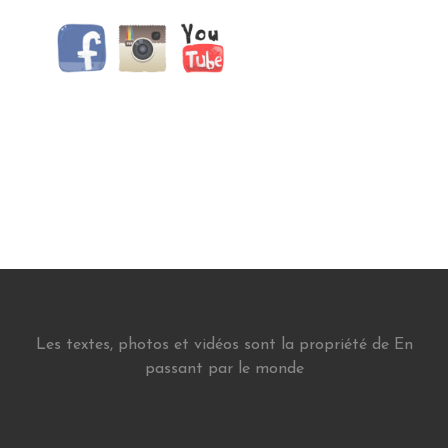
Les textes, photos et vidéos sont la propriété de En
passant par le monde