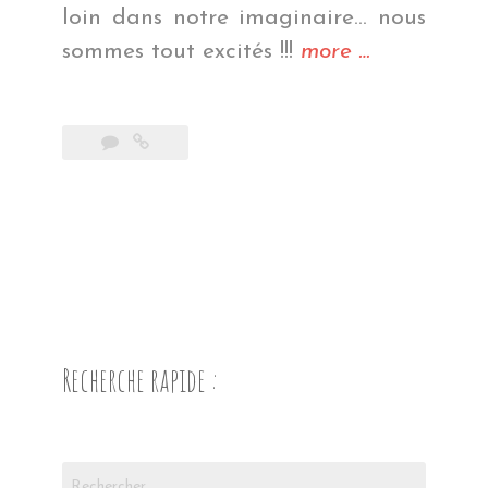
loin dans notre imaginaire… nous
« Les
sommes tout excités !!!
more
…
géants
de
pierre »
Recherche rapide :
Rechercher :